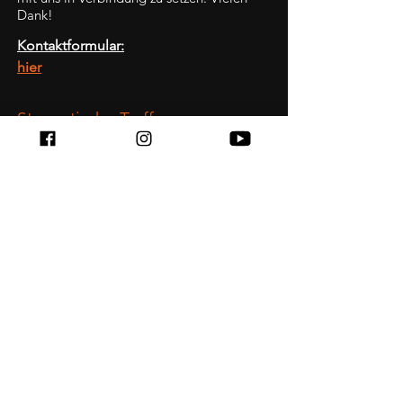
Dank!
Kontaktformular:
hier
Stammtisch - Treffen
In der Regel am letzten Freitag im Monat!
Ab 18 Uhr
Stellwerk Hof
Am Stellwerk 33,
47229 Duisburg
Mehr dazu im Reiter Termine
Route anzeigen:
hier
Adresse / Rechtliches
Rhein-Ruhr Chapter
Rainer Brinkschulte
Am Ziegelkamp 63