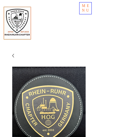
ME
NU