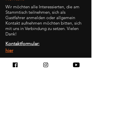
Wir möchten alle Interessierten, die am
Stammtisch teilnehmen, sich als
Gastfahrer anmelden oder allgemein
Kontakt aufnehmen möchten bitten, sich
mit uns in Verbindung zu setzen. Vielen
Dank!
Kontaktformular:
hier
Stammtisch - Treffen
In der Regel am letzten Freitag im Monat!
Ab 18 Uhr
Stellwerk Hof
Am Stellwerk 33,
47229 Duisburg
Mehr dazu im Reiter Termine
Route anzeigen:
hier