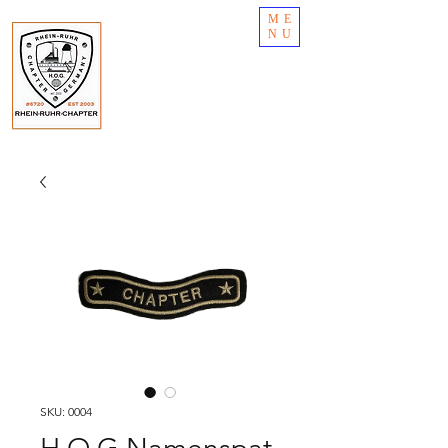
ME
NU
SKU: 0004