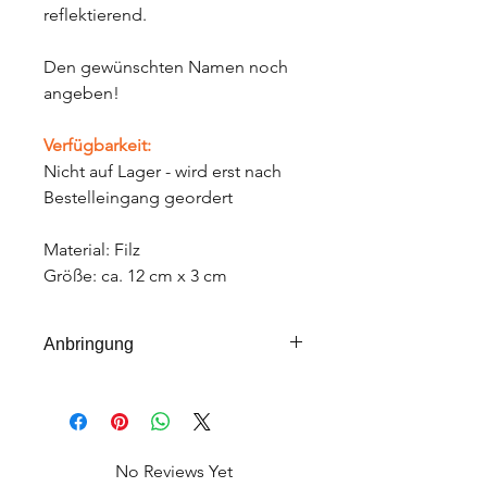
reflektierend.
Den gewünschten Namen noch
angeben!
Verfügbarkeit:
Nicht auf Lager - wird erst nach
Bestelleingang geordert
Material: Filz
Größe: ca. 12 cm x 3 cm
Anbringung
Der Aufnäher -Patch, ist zum
Aufbügeln oder Aufnähen gedacht.
PS: Beides ist aber langlebiger!
No Reviews Yet