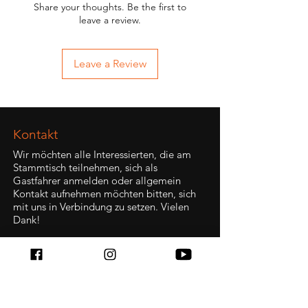
Share your thoughts. Be the first to
leave a review.
Leave a Review
Kontakt
Wir möchten alle Interessierten, die am
Stammtisch teilnehmen, sich als
Gastfahrer anmelden oder allgemein
Kontakt aufnehmen möchten bitten, sich
mit uns in Verbindung zu setzen. Vielen
Dank!
Kontaktformular:
hier
Stammtisch - Treffen