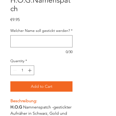
H.O.G.Namenspat
ch
Price
€9.95
Welcher Name soll gestickt werden?
*
0/30
Quantity
*
Add to Cart
Beschreibung:
H.O.G
Namnenspatch -gestickter
Aufnäher in Schwarz, Gold und