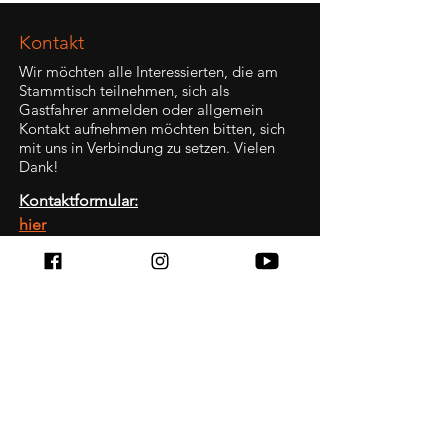
Kontakt
Wir möchten alle Interessierten, die am
Stammtisch teilnehmen, sich als
Gastfahrer anmelden oder allgemein
Kontakt aufnehmen möchten bitten, sich
mit uns in Verbindung zu setzen. Vielen
Dank!
Kontaktformular:
hier
Stammtisch - Treffen
In der Regel am letzten Freitag im Monat!
Ab 18 Uhr
Stellwerk Hof
Am Stellwerk 33,
47229 Duisburg
Mehr dazu im Reiter Termine