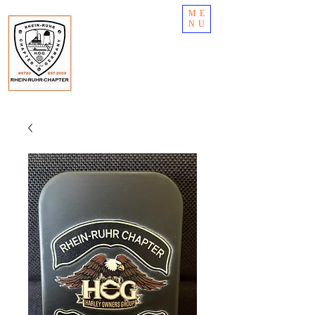
ME
NU