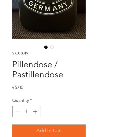
SKU: 0019
Pillendose /
Pastillendose
Price
€5.00
Quantity
*
Add to Cart