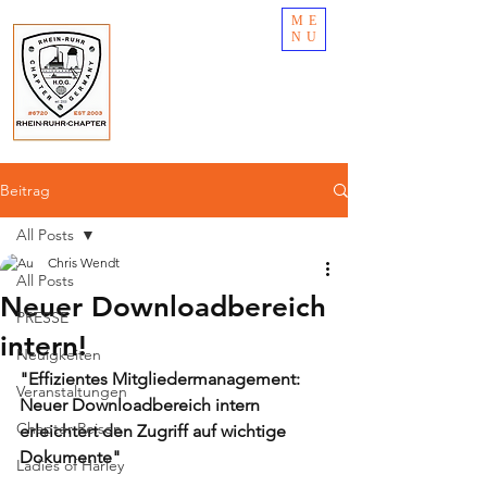
ME
NU
Beitrag
All Posts
Chris Wendt
All Posts
Neuer Downloadbereich
PRESSE
intern!
Neuigkeiten
"Effizientes Mitgliedermanagement: 
Veranstaltungen
Neuer Downloadbereich intern 
Chapter-Reisen
erleichtert den Zugriff auf wichtige 
Dokumente"
Ladies of Harley