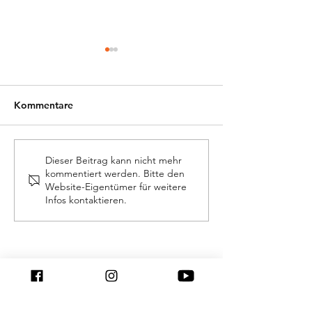
Kommentare
Spendenüberga
Saison Abschuss-Tour 13.
Dieser Beitrag kann nicht mehr
kommentiert werden. Bitte den
Oktober
Website-Eigentümer für weitere
Infos kontaktieren.
Kontakt
Wir möchten alle Interessierten, die am