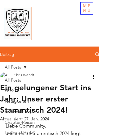
ME
NU
Beitrag
All Posts
Chris Wendt
All Posts
Ein gelungener Start ins
PRESSE
Jahr: Unser erster
Neuigkeiten
Stammtisch 2024!
Veranstaltungen
Aktualisiert:
27. Jan. 2024
Chapter-Reisen
Liebe Community,
Ladies of Harley
unser erster Stammtisch 2024 liegt 